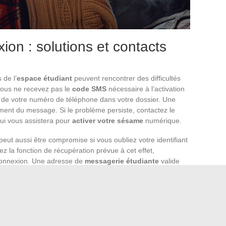
on : solutions et contacts
 de l’
espace étudiant
peuvent rencontrer des difficultés
 vous ne recevez pas le
code SMS
nécessaire à l’activation
ie de votre numéro de téléphone dans votre dossier. Une
ent du message. Si le problème persiste, contactez le
qui vous assistera pour
activer votre sésame
numérique.
peut aussi être compromise si vous oubliez votre identifiant
ez la fonction de récupération prévue à cet effet,
connexion. Une adresse de
messagerie étudiante
valide
tions de réinitialisation. Si cette démarche ne porte pas ses
lissement est à votre disposition pour résoudre ce
s dans la
procédure Études en France
, Campus France
ié pour toute question relative à l’utilisation de la