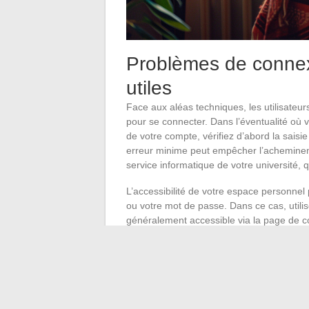
Problèmes de connexi
utiles
Face aux aléas techniques, les utilisateurs
pour se connecter. Dans l’éventualité où
de votre compte, vérifiez d’abord la sais
erreur minime peut empêcher l’acheminem
service informatique de votre université, 
L’accessibilité de votre espace personnel 
ou votre mot de passe. Dans ce cas, utilis
généralement accessible via la page de 
est indispensable pour recevoir les instruc
fruits, le support technique de votre étab
désagrément.
Pour les étudiants internationaux engagé
se présente comme un interlocuteur privilég