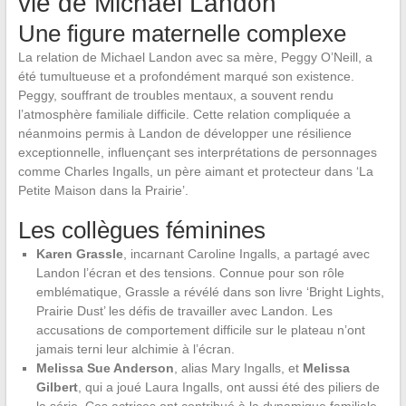
vie de Michael Landon
Une figure maternelle complexe
La relation de Michael Landon avec sa mère, Peggy O’Neill, a
été tumultueuse et a profondément marqué son existence.
Peggy, souffrant de troubles mentaux, a souvent rendu
l’atmosphère familiale difficile. Cette relation compliquée a
néanmoins permis à Landon de développer une résilience
exceptionnelle, influençant ses interprétations de personnages
comme Charles Ingalls, un père aimant et protecteur dans ‘La
Petite Maison dans la Prairie’.
Les collègues féminines
Karen Grassle
, incarnant Caroline Ingalls, a partagé avec
Landon l’écran et des tensions. Connue pour son rôle
emblématique, Grassle a révélé dans son livre ‘Bright Lights,
Prairie Dust’ les défis de travailler avec Landon. Les
accusations de comportement difficile sur le plateau n’ont
jamais terni leur alchimie à l’écran.
Melissa Sue Anderson
, alias Mary Ingalls, et
Melissa
Gilbert
, qui a joué Laura Ingalls, ont aussi été des piliers de
la série. Ces actrices ont contribué à la dynamique familiale