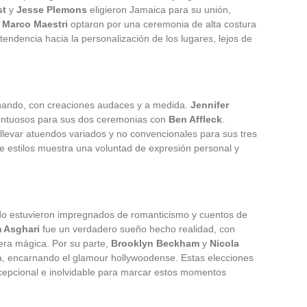
st
y
Jesse Plemons
eligieron Jamaica para su unión,
y
Marco Maestri
optaron por una ceremonia de alta costura
tendencia hacia la personalización de los lugares, lejos de
onando, con creaciones audaces y a medida.
Jennifer
suntuosos para sus dos ceremonias con
Ben Affleck
.
llevar atuendos variados y no convencionales para sus tres
de estilos muestra una voluntad de expresión personal y
o estuvieron impregnados de romanticismo y cuentos de
 Asghari
fue un verdadero sueño hecho realidad, con
ra mágica. Por su parte,
Brooklyn Beckham
y
Nicola
, encarnando el glamour hollywoodense. Estas elecciones
cepcional e inolvidable para marcar estos momentos