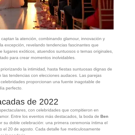
 captan la atención, combinando glamour, innovación y
la excepción, revelando tendencias fascinantes que
 de lugares exóticos, atuendos suntuosos o temas originales,
tado para crear momentos inolvidables.
riorizando la intimidad, hasta fiestas suntuosas dignas de
en las tendencias con elecciones audaces. Las parejas
e celebridades proporcionan una fuente inagotable de
ía perfecto.
acadas de 2022
spectaculares, con celebridades que compitieron en
u amor. Entre los eventos más destacados, la boda de
Ben
or su doble celebración: una primera ceremonia íntima el
so el 20 de agosto. Cada detalle fue meticulosamente