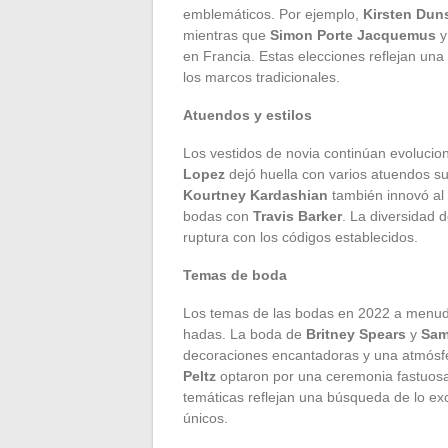
emblemáticos. Por ejemplo,
Kirsten Dun
mientras que
Simon Porte Jacquemus
en Francia. Estas elecciones reflejan una 
los marcos tradicionales.
Atuendos y estilos
Los vestidos de novia continúan evoluci
Lopez
dejó huella con varios atuendos 
Kourtney Kardashian
también innovó al 
bodas con
Travis Barker
. La diversidad 
ruptura con los códigos establecidos.
Temas de boda
Los temas de las bodas en 2022 a menud
hadas. La boda de
Britney Spears
y
Sam
decoraciones encantadoras y una atmósfe
Peltz
optaron por una ceremonia fastuosa
temáticas reflejan una búsqueda de lo ex
únicos.