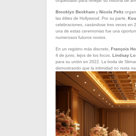
orquestado para reflejar su historia de a
Brooklyn Beckham
y
Nicola Peltz
organi
las élites de Hollywood. Por su parte,
Kou
celebraciones, casándose tres veces en 2
una de estas ceremonias fue una oportuni
numerosos futuros novios.
En un registro más discreto,
François Ho
4 de junio, lejos de los focos.
Lindsay L
para su unión en 2022. La boda de Sliman
demostrando que la intimidad no resta na