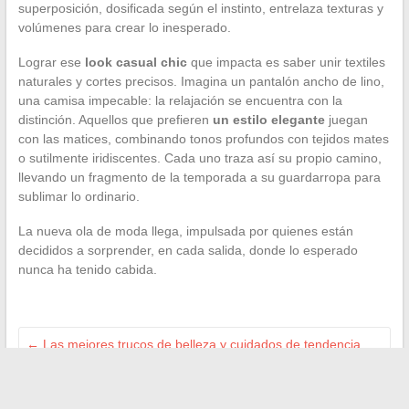
superposición, dosificada según el instinto, entrelaza texturas y
volúmenes para crear lo inesperado.
Lograr ese
look casual chic
que impacta es saber unir textiles
naturales y cortes precisos. Imagina un pantalón ancho de lino,
una camisa impecable: la relajación se encuentra con la
distinción. Aquellos que prefieren
un estilo elegante
juegan
con las matices, combinando tonos profundos con tejidos mates
o sutilmente iridiscentes. Cada uno traza así su propio camino,
llevando un fragmento de la temporada a su guardarropa para
sublimar lo ordinario.
La nueva ola de moda llega, impulsada por quienes están
decididos a sorprender, en cada salida, donde lo esperado
nunca ha tenido cabida.
←
Las mejores trucos de belleza y cuidados de tendencia
para descubrir en línea este año
Cómo abrir una cuenta financiada de manera sencilla y