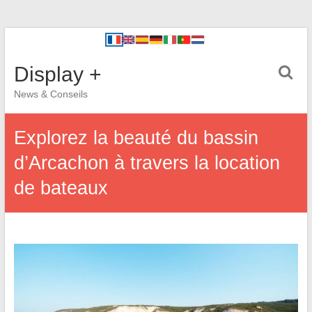
Display +
News & Conseils
Explorez la beauté du bassin
d’Arcachon à travers la location
de bateaux