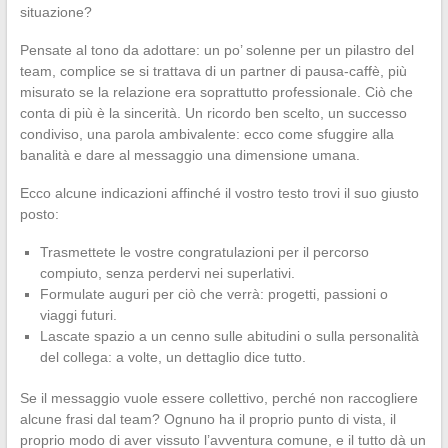
situazione?
Pensate al tono da adottare: un po’ solenne per un pilastro del
team, complice se si trattava di un partner di pausa-caffè, più
misurato se la relazione era soprattutto professionale. Ciò che
conta di più è la sincerità. Un ricordo ben scelto, un successo
condiviso, una parola ambivalente: ecco come sfuggire alla
banalità e dare al messaggio una dimensione umana.
Ecco alcune indicazioni affinché il vostro testo trovi il suo giusto
posto:
Trasmettete le vostre congratulazioni per il percorso
compiuto, senza perdervi nei superlativi.
Formulate auguri per ciò che verrà: progetti, passioni o
viaggi futuri.
Lascate spazio a un cenno sulle abitudini o sulla personalità
del collega: a volte, un dettaglio dice tutto.
Se il messaggio vuole essere collettivo, perché non raccogliere
alcune frasi dal team? Ognuno ha il proprio punto di vista, il
proprio modo di aver vissuto l’avventura comune, e il tutto dà un