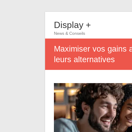
Display +
News & Conseils
Maximiser vos gains a
leurs alternatives