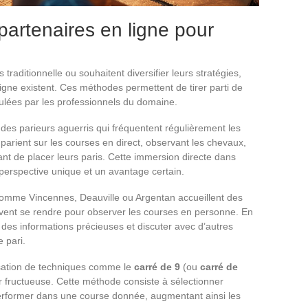
partenaires en ligne pour
raditionnelle ou souhaitent diversifier leurs stratégies,
ligne existent. Ces méthodes permettent de tirer parti de
lées par les professionnels du domaine.
des parieurs aguerris qui fréquentent régulièrement les
parient sur les courses en direct, observant les chevaux,
ant de placer leurs paris. Cette immersion directe dans
 perspective unique et un avantage certain.
omme Vincennes, Deauville ou Argentan accueillent des
vent se rendre pour observer les courses en personne. En
ir des informations précieuses et discuter avec d’autres
e pari.
lisation de techniques comme le
carré de 9
(ou
carré de
er fructueuse. Cette méthode consiste à sélectionner
erformer dans une course donnée, augmentant ainsi les