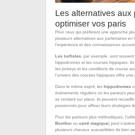
Les alternatives aux 
optimiser vos paris
Pour ceux qui préfèrent une approche plus t
plusieurs alternatives aux partenaires en 
l’expérience et des connaissances accumu
Les turfistes
, par exemple, sont souvent 
hippodromes et les courses hippiques. Ils 
les jockeys et les conditions de course av
l’univers des courses hippiques offre une
Dans le même esprit, les
hippodromes
c
événements réguliers où les parieurs peu
se rendant sur place, ils peuvent recueill
passionnés pour affiner leurs stratégies d
Pour les parieurs plus méthodiques, l’uti
Bocthor
ou
carré magique
) peut s’avér
plusieurs chevaux susceptibles de bien p