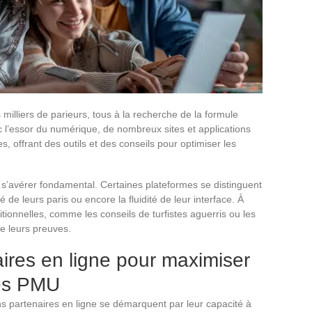
milliers de parieurs, tous à la recherche de la formule
 l’essor du numérique, de nombreux sites et applications
s, offrant des outils et des conseils pour optimiser les
t s’avérer fondamental. Certaines plateformes se distinguent
té de leurs paris ou encore la fluidité de leur interface. À
ditionnelles, comme les conseils de turfistes aguerris ou les
re leurs preuves.
aires en ligne pour maximiser
ses PMU
ins partenaires en ligne se démarquent par leur capacité à