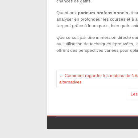
chances de gains.
Quant aux
parieurs professionnels
et
s
analyser en profondeur les courses et à an
l’argent grâce à leurs paris, bien qu’ils so
Que ce soit par une immersion directe da
ou l’utilisation de techniques éprouvées, l
offrent des perspectives variées pour opti
←
Comment regarder les matchs de NBA en
alternatives
Les