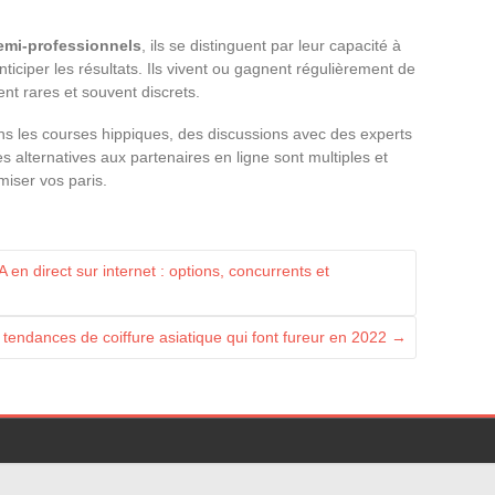
emi-professionnels
, ils se distinguent par leur capacité à
ticiper les résultats. Ils vivent ou gagnent régulièrement de
ient rares et souvent discrets.
ns les courses hippiques, des discussions avec des experts
es alternatives aux partenaires en ligne sont multiples et
miser vos paris.
 direct sur internet : options, concurrents et
 tendances de coiffure asiatique qui font fureur en 2022
→