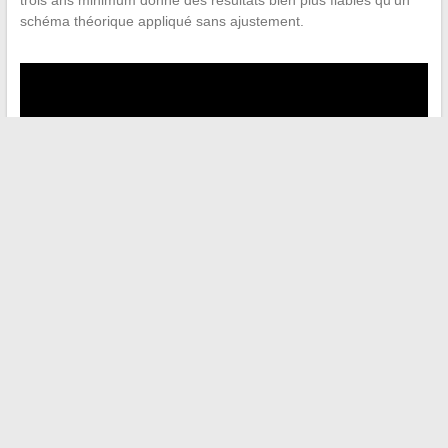
trois ans minimum donne des résultats bien plus fiables qu’un
schéma théorique appliqué sans ajustement.
←
Tout savoir sur l’ENT étudiant de l’Université de Tours :
guide et fonctionnalités
Comment utiliser la messagerie Zimbra du CHU Reims en