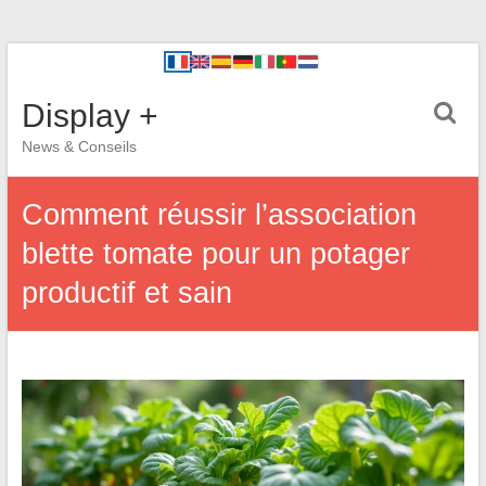
Display +
News & Conseils
Comment réussir l’association
blette tomate pour un potager
productif et sain