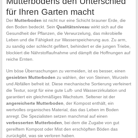
Mutterbodens den Unterschied
für Ihren Garten macht
Der
Mutterboden
ist nicht nur eine Schicht brauner Erde, die
den Boden bedeckt. Sein
Qualitätsniveau
wirkt sich auf die
Gesundheit der Pflanzen, die Verwurzelung, das mikrobielle
Leben und die Fähigkeit zur Wasserspeicherung aus. Zu arm,
zu sandig oder schlecht gefiltert, behindert er die jungen Triebe,
blockiert die Nährstoffaufnahme und dämpft die Hoffnungen auf
reiche Ernten.
Um böse Überraschungen zu vermeiden, ist es besser, einen
gesiebten Mutterboden
zu wählen, der von Steinen, Wurzeln
und Abfällen befreit ist. Diese mechanische Sortierung verfeinert
die Textur, sorgt für eine gute Luft- und Wasserzirkulation und
garantiert ein gleichmäßiges Wachstum. Seltener ist der
angereicherte Mutterboden
, der Kompost enthält, ein
wertvolles organisches Material, das das Leben im Boden
anregt. Die Spezialisten setzen manchmal auf einen
verbesserten Mutterboden
, bei dem die Zugabe von gut
gereiftem Kompost oder Mist den erschöpften Böden das
zurückgibt, was sie verloren haben.