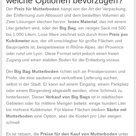
welche Optionen bevorzugen?
Der
Preis für Mutterboden
hängt von der Art der Verpackung,
der Entfernung zum Abbauort und dem bestellten Volumen ab.
Zwei Lösungen stechen hervor:
loses Material
, das mit einem
Lkw geliefert wird, oder der
Big Bag
, ein riesiger Sack mit 500
bis 1.000 Litern. Lose Ware zeichnet sich durch ihren
Preis pro
Kubikmeter
aus, der oft unschlagbar für große Flächen und
Bauprojekte ist, beispielsweise in Rhône-Alpes, der Provence
oder rund um Lyon. Diese Formel setzt jedoch einen freien
Zugang und einen stabilen Boden für die Entladung voraus.
Der
Big Bag Mutterboden
richtet sich an Privatpersonen und
Profis, die eine saubere und verlustfreie Lieferung suchen,
selbst in der Stadt. Er kann auf einem Eingang, einem Parkplatz
oder einem Bürgersteig abgestellt werden, ohne Schmutz zu
hinterlassen. Dieser
Verkauf von Big Bags
ist in städtischen
Gebieten oder für mittlere Mengen beliebt: einige hundert Liter
bis mehrere Kubikmeter. Für kleine Flächen bleiben
Säcke mit
Mutterboden
eine Option, aber die Kosten pro Liter steigen
schnell.
Es ist ratsam, die
Preise für den Kauf von Mutterboden
unter