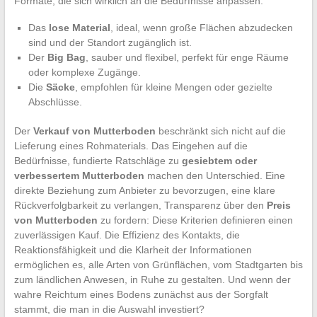
Formate, die sich wirklich an die Bedürfnisse anpassen:
Das
lose Material
, ideal, wenn große Flächen abzudecken
sind und der Standort zugänglich ist.
Der
Big Bag
, sauber und flexibel, perfekt für enge Räume
oder komplexe Zugänge.
Die
Säcke
, empfohlen für kleine Mengen oder gezielte
Abschlüsse.
Der
Verkauf von Mutterboden
beschränkt sich nicht auf die
Lieferung eines Rohmaterials. Das Eingehen auf die
Bedürfnisse, fundierte Ratschläge zu
gesiebtem oder
verbessertem Mutterboden
machen den Unterschied. Eine
direkte Beziehung zum Anbieter zu bevorzugen, eine klare
Rückverfolgbarkeit zu verlangen, Transparenz über den
Preis
von Mutterboden
zu fordern: Diese Kriterien definieren einen
zuverlässigen Kauf. Die Effizienz des Kontakts, die
Reaktionsfähigkeit und die Klarheit der Informationen
ermöglichen es, alle Arten von Grünflächen, vom Stadtgarten bis
zum ländlichen Anwesen, in Ruhe zu gestalten. Und wenn der
wahre Reichtum eines Bodens zunächst aus der Sorgfalt
stammt, die man in die Auswahl investiert?