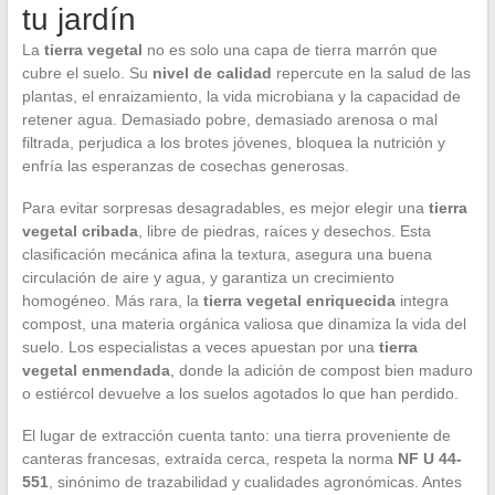
tu jardín
La
tierra vegetal
no es solo una capa de tierra marrón que
cubre el suelo. Su
nivel de calidad
repercute en la salud de las
plantas, el enraizamiento, la vida microbiana y la capacidad de
retener agua. Demasiado pobre, demasiado arenosa o mal
filtrada, perjudica a los brotes jóvenes, bloquea la nutrición y
enfría las esperanzas de cosechas generosas.
Para evitar sorpresas desagradables, es mejor elegir una
tierra
vegetal cribada
, libre de piedras, raíces y desechos. Esta
clasificación mecánica afina la textura, asegura una buena
circulación de aire y agua, y garantiza un crecimiento
homogéneo. Más rara, la
tierra vegetal enriquecida
integra
compost, una materia orgánica valiosa que dinamiza la vida del
suelo. Los especialistas a veces apuestan por una
tierra
vegetal enmendada
, donde la adición de compost bien maduro
o estiércol devuelve a los suelos agotados lo que han perdido.
El lugar de extracción cuenta tanto: una tierra proveniente de
canteras francesas, extraída cerca, respeta la norma
NF U 44-
551
, sinónimo de trazabilidad y cualidades agronómicas. Antes