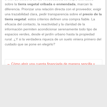
sobre la
tierra vegetal cribada o enmendada
, marcan la
diferencia. Priorizar una relación directa con el proveedor, exigir
una trazabilidad clara, pedir transparencia sobre el
precio de la
tierra vegetal
: estos criterios definen una compra fiable. La
eficacia del contacto, la reactividad y la claridad de la
información permiten acondicionar serenamente todo tipo de
espacios verdes, desde el jardín urbano hasta la propiedad
rural. ¿Y si la verdadera riqueza de un suelo viniera primero del
cuidado que se pone en elegirlo?
←
Cómo abrir una cuenta financiada de manera sencilla y
aprovechar soluciones innovadoras
Principales plataformas que aceptan pagos sin autenticación
bancaria en 2024
→
Search