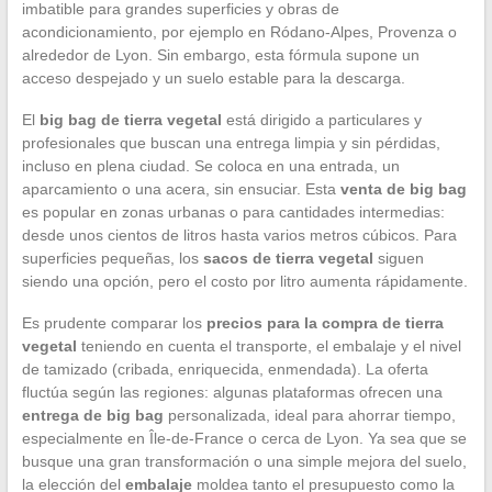
imbatible para grandes superficies y obras de
acondicionamiento, por ejemplo en Ródano-Alpes, Provenza o
alrededor de Lyon. Sin embargo, esta fórmula supone un
acceso despejado y un suelo estable para la descarga.
El
big bag de tierra vegetal
está dirigido a particulares y
profesionales que buscan una entrega limpia y sin pérdidas,
incluso en plena ciudad. Se coloca en una entrada, un
aparcamiento o una acera, sin ensuciar. Esta
venta de big bag
es popular en zonas urbanas o para cantidades intermedias:
desde unos cientos de litros hasta varios metros cúbicos. Para
superficies pequeñas, los
sacos de tierra vegetal
siguen
siendo una opción, pero el costo por litro aumenta rápidamente.
Es prudente comparar los
precios para la compra de tierra
vegetal
teniendo en cuenta el transporte, el embalaje y el nivel
de tamizado (cribada, enriquecida, enmendada). La oferta
fluctúa según las regiones: algunas plataformas ofrecen una
entrega de big bag
personalizada, ideal para ahorrar tiempo,
especialmente en Île-de-France o cerca de Lyon. Ya sea que se
busque una gran transformación o una simple mejora del suelo,
la elección del
embalaje
moldea tanto el presupuesto como la