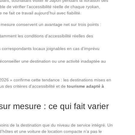
ulant, souhaitant visiter le Japon pendant la floraison des
ble de vérifier l’accessibilité réelle de chaque ryokan,
ne fait ce travail aujourd’hui avec fiabilité.
mesure conservent un avantage net sur trois points :
tamment les conditions d’accessibilité réelles des
es correspondants locaux joignables en cas d’imprévu
déconseiller une destination ou une activité inadaptée au
 2026 » confirme cette tendance : les destinations mises en
us des critères d’accessibilité et de
tourisme adapté à
r mesure : ce qui fait varier
ins de la destination que du niveau de service intégré. Un
’hôtes et une voiture de location compacte n’a pas le