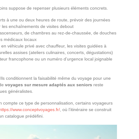
oins suppose de repenser plusieurs éléments concrets.
ferts à une ou deux heures de route, prévoir des journées
ter les enchaînements de visites debout
 d’ascenseurs, de chambres au rez-de-chaussée, de douches
ces médicaux locaux
ns en véhicule privé avec chauffeur, les visites guidées à
relles assises (ateliers culinaires, concerts, dégustations)
teur francophone ou un numéro d’urgence local joignable
Ils conditionnent la faisabilité même du voyage pour une
 de
voyages sur mesure adaptés aux seniors
reste
ues généralistes.
en compte ce type de personnalisation, certains voyageurs
https://www.conceptvoyages.fr/
, où l’itinéraire se construit
un catalogue prédéfini.