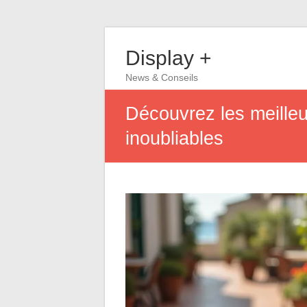
Display +
News & Conseils
Découvrez les meille
inoubliables