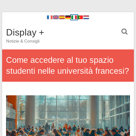
Display +
Notizie & Consigli
Come accedere al tuo spazio
studenti nelle università francesi?