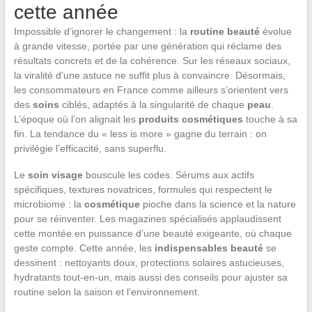
cette année
Impossible d’ignorer le changement : la
routine beauté
évolue
à grande vitesse, portée par une génération qui réclame des
résultats concrets et de la cohérence. Sur les réseaux sociaux,
la viralité d’une astuce ne suffit plus à convaincre. Désormais,
les consommateurs en France comme ailleurs s’orientent vers
des
soins
ciblés, adaptés à la singularité de chaque
peau
.
L’époque où l’on alignait les
produits cosmétiques
touche à sa
fin. La tendance du « less is more » gagne du terrain : on
privilégie l’efficacité, sans superflu.
Le
soin visage
bouscule les codes. Sérums aux actifs
spécifiques, textures novatrices, formules qui respectent le
microbiome : la
cosmétique
pioche dans la science et la nature
pour se réinventer. Les magazines spécialisés applaudissent
cette montée en puissance d’une beauté exigeante, où chaque
geste compte. Cette année, les
indispensables beauté
se
dessinent : nettoyants doux, protections solaires astucieuses,
hydratants tout-en-un, mais aussi des conseils pour ajuster sa
routine selon la saison et l’environnement.