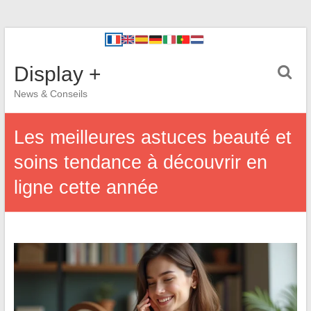
Display +
News & Conseils
Les meilleures astuces beauté et
soins tendance à découvrir en
ligne cette année