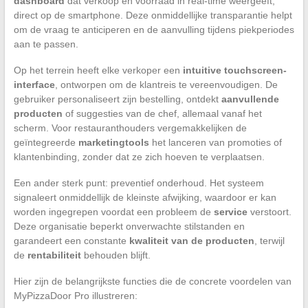
dashboard
dat verkoop en voorraad in real-time weergeeft,
direct op de smartphone. Deze onmiddellijke transparantie helpt
om de vraag te anticiperen en de aanvulling tijdens piekperiodes
aan te passen.
Op het terrein heeft elke verkoper een
intuitive touchscreen-
interface
, ontworpen om de klantreis te vereenvoudigen. De
gebruiker personaliseert zijn bestelling, ontdekt
aanvullende
producten
of suggesties van de chef, allemaal vanaf het
scherm. Voor restauranthouders vergemakkelijken de
geïntegreerde
marketingtools
het lanceren van promoties of
klantenbinding, zonder dat ze zich hoeven te verplaatsen.
Een ander sterk punt: preventief onderhoud. Het systeem
signaleert onmiddellijk de kleinste afwijking, waardoor er kan
worden ingegrepen voordat een probleem de
service
verstoort.
Deze organisatie beperkt onverwachte stilstanden en
garandeert een constante
kwaliteit van de producten
, terwijl
de
rentabiliteit
behouden blijft.
Hier zijn de belangrijkste functies die de concrete voordelen van
MyPizzaDoor Pro illustreren: