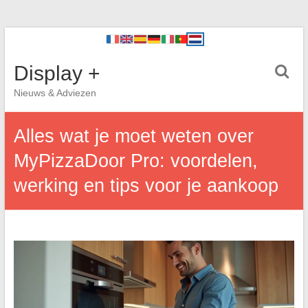
Display +
Nieuws & Adviezen
Alles wat je moet weten over
MyPizzaDoor Pro: voordelen,
werking en tips voor je aankoop