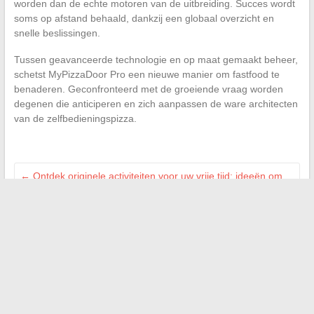
worden dan de echte motoren van de uitbreiding. Succes wordt
soms op afstand behaald, dankzij een globaal overzicht en
snelle beslissingen.
Tussen geavanceerde technologie en op maat gemaakt beheer,
schetst MyPizzaDoor Pro een nieuwe manier om fastfood te
benaderen. Geconfronteerd met de groeiende vraag worden
degenen die anticiperen en zich aanpassen de ware architecten
van de zelfbedieningspizza.
←
Ontdek originele activiteiten voor uw vrije tijd: ideeën om
uit de band te springen
Praktische gids voor het eenvoudig demonteren van de
voorlamp van de Peugeot 2008
→
Search