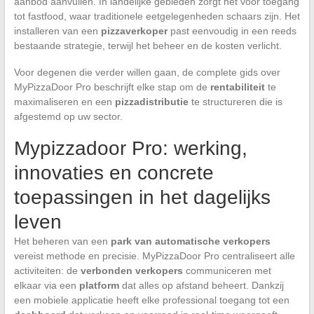
aanbod aanvullen. In landelijke gebieden zorgt het voor toegang
tot fastfood, waar traditionele eetgelegenheden schaars zijn. Het
installeren van een
pizzaverkoper
past eenvoudig in een reeds
bestaande strategie, terwijl het beheer en de kosten verlicht.
Voor degenen die verder willen gaan, de complete gids over
MyPizzaDoor Pro beschrijft elke stap om de
rentabiliteit
te
maximaliseren en een
pizzadistributie
te structureren die is
afgestemd op uw sector.
Mypizzadoor Pro: werking,
innovaties en concrete
toepassingen in het dagelijks
leven
Het beheren van een
park van automatische verkopers
vereist methode en precisie. MyPizzaDoor Pro centraliseert alle
activiteiten: de
verbonden verkopers
communiceren met
elkaar via een
platform
dat alles op afstand beheert. Dankzij
een mobiele applicatie heeft elke professional toegang tot een