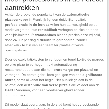
aantrekken
Achter de groeiende populariteit van de
automatische
pizzaverkoper
in Frankrijk ligt een duidelijke realiteit:
professionals in de horeca
willen hun aanwezigheid op de
markt vergroten, hun
rentabiliteit
verhogen en zich ontdoen
van tijdslimieten.
Pizzamachines
bieden precies deze vrijheid,
door 24 uur per dag distributie te garanderen, zonder
afhankelijk te zijn van een team ter plaatse of vaste
openingstijden.
Door de exploitatiekosten te verlagen en tegelijkertijd de marges
op elke pizza te verhogen, trekt automatisering
restauranthouders aan die hun
brutomarge per pizza
willen
verhogen. De eerste gebruikers getuigen van een
significante
omzet
, soms al vanaf het begin. Het publiek gelooft in de
belofte: een
distributie van verse pizza’s
die voldoet aan de
HACCP
-normen, voor een voedselveiligheid zonder
compromissen.
Dit model slaat overal aan. In de stad komt het de bestaande