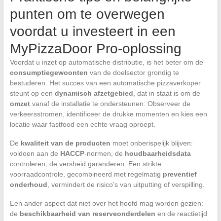
punten om te overwegen
voordat u investeert in een
MyPizzaDoor Pro-oplossing
Voordat u inzet op automatische distributie, is het beter om de
consumptiegewoonten
van de doelsector grondig te
bestuderen. Het succes van een automatische pizzaverkoper
steunt op een
dynamisch afzetgebied
, dat in staat is om de
omzet
vanaf de installatie te ondersteunen. Observeer de
verkeersstromen, identificeer de drukke momenten en kies een
locatie waar fastfood een echte vraag oproept.
De
kwaliteit van de producten
moet onberispelijk blijven:
voldoen aan de
HACCP
-normen, de
houdbaarheidsdata
controleren, de versheid garanderen. Een strikte
voorraadcontrole, gecombineerd met regelmatig
preventief
onderhoud
, vermindert de risico’s van uitputting of verspilling.
Een ander aspect dat niet over het hoofd mag worden gezien:
de
beschikbaarheid van reserveonderdelen
en de reactietijd