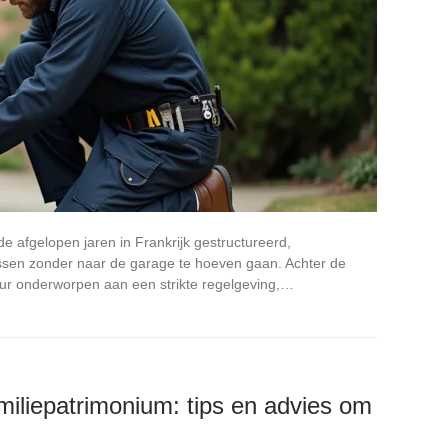
e afgelopen jaren in Frankrijk gestructureerd,
sen zonder naar de garage te hoeven gaan. Achter de
eur onderworpen aan een strikte regelgeving,…
miliepatrimonium: tips en advies om