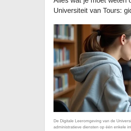
Alles wat je moet weten
Universiteit van Tours: gi
De Digitale Leeromgeving van de Universi
administratieve diensten op één enkele int