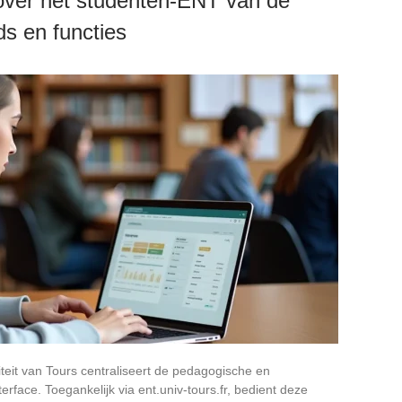
 over het studenten-ENT van de
ds en functies
teit van Tours centraliseert de pedagogische en
erface. Toegankelijk via ent.univ-tours.fr, bedient deze