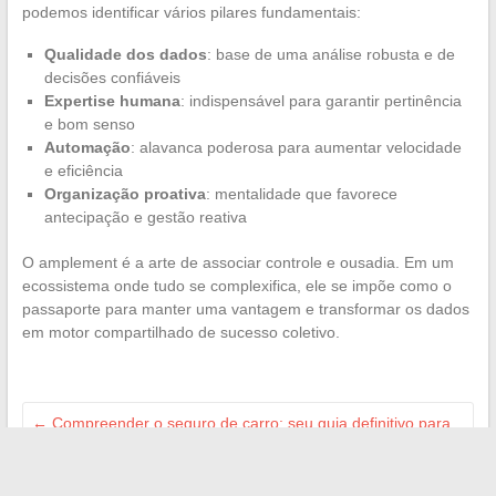
podemos identificar vários pilares fundamentais:
Qualidade dos dados
: base de uma análise robusta e de
decisões confiáveis
Expertise humana
: indispensável para garantir pertinência
e bom senso
Automação
: alavanca poderosa para aumentar velocidade
e eficiência
Organização proativa
: mentalidade que favorece
antecipação e gestão reativa
O amplement é a arte de associar controle e ousadia. Em um
ecossistema onde tudo se complexifica, ele se impõe como o
passaporte para manter uma vantagem e transformar os dados
em motor compartilhado de sucesso coletivo.
←
Compreender o seguro de carro: seu guia definitivo para
navegar com segurança
As melhores dicas de beleza e cuidados em tendência para