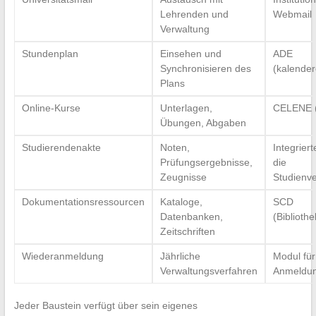
Lehrenden und
Webmail
Verwaltung
Stundenplan
Einsehen und
ADE
Synchronisieren des
(kalender
Plans
Online-Kurse
Unterlagen,
CELENE 
Übungen, Abgaben
Studierendenakte
Noten,
Integrier
Prüfungsergebnisse,
die
Zeugnisse
Studienv
Dokumentationsressourcen
Kataloge,
SCD
Datenbanken,
(Bibliothe
Zeitschriften
Wiederanmeldung
Jährliche
Modul für
Verwaltungsverfahren
Anmeldu
Jeder Baustein verfügt über sein eigenes