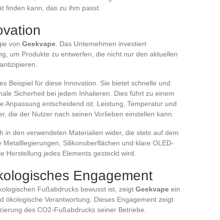
t finden kann, das zu ihm passt.
ovation
egie von
Geekvape
. Das Unternehmen investiert
ng, um Produkte zu entwerfen, die nicht nur den aktuellen
ntizipieren.
es Beispiel für diese Innovation. Sie bietet schnelle und
male Sicherheit bei jedem Inhalieren. Dies führt zu einem
ie Anpassung entscheidend ist: Leistung, Temperatur und
 die der Nutzer nach seinen Vorlieben einstellen kann.
ch in den verwendeten Materialien wider, die stets auf dem
 Metalllegierungen, Silikonoberflächen und klare OLED-
ie Herstellung jedes Elements gesteckt wird.
kologisches Engagement
ökologischen Fußabdrucks bewusst ist, zeigt
Geekvape
ein
nd ökologische Verantwortung. Dieses Engagement zeigt
duzierung des CO2-Fußabdrucks seiner Betriebe.