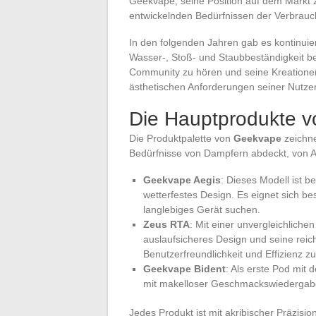
Geekvape, seine Position auf dem Markt zu
entwickelnden Bedürfnissen der Verbrauc
In den folgenden Jahren gab es kontinuier
Wasser-, Stoß- und Staubbeständigkeit be
Community zu hören und seine Kreationen
ästhetischen Anforderungen seiner Nutzer 
Die Hauptprodukte 
Die Produktpalette von
Geekvape
zeichne
Bedürfnisse von Dampfern abdeckt, von A
Geekvape Aegis
: Dieses Modell ist 
wetterfestes Design. Es eignet sich be
langlebiges Gerät suchen.
Zeus RTA
: Mit einer unvergleichliche
auslaufsicheres Design und seine rei
Benutzerfreundlichkeit und Effizienz z
Geekvape Bident
: Als erste Pod mit 
mit makelloser Geschmackswiedergabe 
Jedes Produkt ist mit akribischer Präzisio