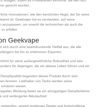
 festigen, indem es Produktlinien einführte, die den sich
her gerecht wurden.
liche Innovationen, wie den berühmten Aegis, der für seine
kannt ist. Geekvape hat es verstanden, auf seine
 anzupassen, um sowohl die technischen als auch die
zu erfüllen.
von Geekvape
t sich durch eine beeindruckende Vielfalt aus, die alle
nfängern bis hin zu erfahrenen Experten.
berühmt für seine außergewöhnliche Robustheit und sein
sonders für diejenigen, die ein aktives Leben führen und ein
n Dampfqualität begeistert dieses Produkt durch sein
chen Aromen. Liebhaber von Tanks werden seine
u schätzen wissen.
doppelter Wicklung bietet sie ein einzigartiges Dampferlebnis
und verlängerter Akkulaufzeit.
n entworfen, vereint modernes Design und fortschrittliche