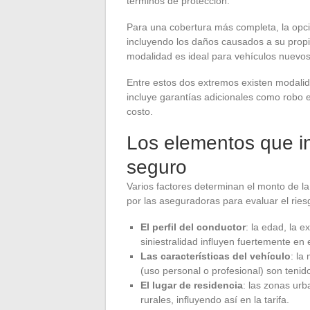
términos de protección.
Para una cobertura más completa, la opci
incluyendo los daños causados a su propi
modalidad es ideal para vehículos nuevos
Entre estos dos extremos existen modali
incluye garantías adicionales como robo e
costo.
Los elementos que in
seguro
Varios factores determinan el monto de l
por las aseguradoras para evaluar el riesgo 
El perfil del conductor
: la edad, la e
siniestralidad influyen fuertemente en 
Las características del vehículo
: la
(uso personal o profesional) son tenid
El lugar de residencia
: las zonas ur
rurales, influyendo así en la tarifa.