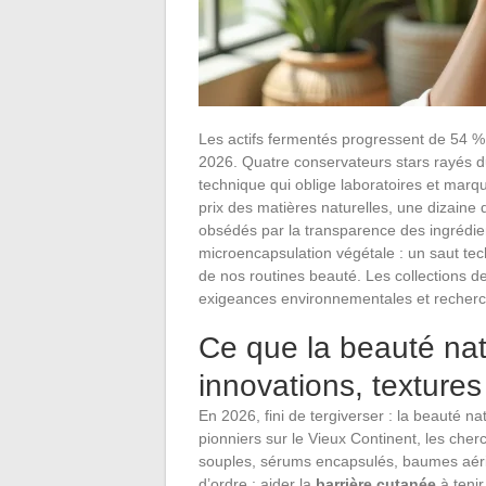
Les actifs fermentés progressent de 54 %
2026. Quatre conservateurs stars rayés d
technique qui oblige laboratoires et mar
prix des matières naturelles, une dizaine 
obsédés par la transparence des ingrédien
microencapsulation végétale : un saut techn
de nos routines beauté. Les collections de
exigeances environnementales et recher
Ce que la beauté nat
innovations, textures 
En 2026, fini de tergiverser : la beauté n
pionniers sur le Vieux Continent, les cherc
souples, sérums encapsulés, baumes aér
d’ordre : aider la
barrière cutanée
à tenir