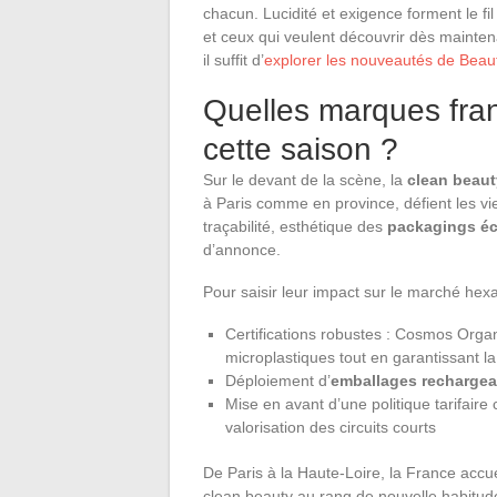
chacun. Lucidité et exigence forment le fi
et ceux qui veulent découvrir dès maintena
il suffit d’
explorer les nouveautés de Beau
Quelles marques fran
cette saison ?
Sur le devant de la scène, la
clean beaut
à Paris comme en province, défient les vi
traçabilité, esthétique des
packagings é
d’annonce.
Pour saisir leur impact sur le marché hex
Certifications robustes : Cosmos Organ
microplastiques tout en garantissant la 
Déploiement d’
emballages rechargea
Mise en avant d’une politique tarifaire
valorisation des circuits courts
De Paris à la Haute-Loire, la France accuei
clean beauty au rang de nouvelle habitu