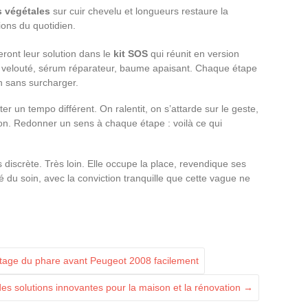
s végétales
sur cuir chevelu et longueurs restaure la
ions du quotidien.
eront leur solution dans le
kit SOS
qui réunit en version
lait velouté, sérum réparateur, baume apaisant. Chaque étape
on sans surcharger.
ter un tempo différent. On ralentit, on s’attarde sur le geste,
ation. Redonner un sens à chaque étape : voilà ce qui
 discrète. Très loin. Elle occupe la place, revendique ses
é du soin, avec la conviction tranquille que cette vague ne
tage du phare avant Peugeot 2008 facilement
des solutions innovantes pour la maison et la rénovation
→