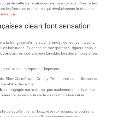
l rouge de cette génération qui ne transige plus. Pour celles
nt les formules et textures qui révolutionnent la tendance,
té Nature
.
çaises clean font sensation
y
à la française affirme sa différence : de jeunes maisons,
eilles habitudes. Exigence de transparence, rigueur dans la
coconçus
: un courant bien tangible, loin des simples effets
agonal, plusieurs repères s’imposent :
ic, Slow Cosmétique, Cruelty-Free, bannissant silicones et
traçabilité des actifs
bles
, engagés sur la durée, pas seulement pour la vitrine
 cohérente, axée sur la clarté des compositions et la
lle ce souffle : l’effet “buzz réseaux sociaux” propulse la
de. Les nouveaux venus affluent chaque semaine,