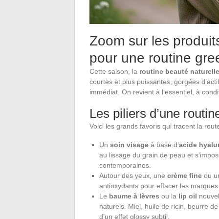
Zoom sur les produit
pour une routine gree
Cette saison, la
routine beauté naturell
courtes et plus puissantes, gorgées d’act
immédiat. On revient à l’essentiel, à con
Les piliers d’une routi
Voici les grands favoris qui tracent la rou
Un
soin visage
à base d’
acide hyalu
au lissage du grain de peau et s’impose
contemporaines.
Autour des yeux, une
crème fine
ou un
antioxydants pour effacer les marques 
Le
baume à lèvres
ou la
lip oil
nouvell
naturels. Miel, huile de ricin, beurre 
d’un effet glossy subtil.