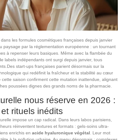
 dans les formules cosmétiques françaises depuis janvier
u paysage par la réglementation européenne : un tournant
ques à repenser leurs basiques. Même avec la flambée du
de labels indépendants ont surgi depuis janvier, tous
ts.Des start-ups françaises parient désormais sur la
ologique qui redéfinit la fraîcheur et la stabilité au cœur
 cette saison confirment cette mutation inattendue, alignant
ches poussées dignes des grands noms de la pharmacie.
urelle nous réserve en 2026 :
et rituels inédits
aturelle impose un cap radical. Dans leurs labos parisiens,
heurs réinventent textures et formats : gels-soins ultra-
iens enrichis en
acide hyaluronique végétal
. Leur mot
 tête à la pollution urbaine. Au menu désormais : complexes