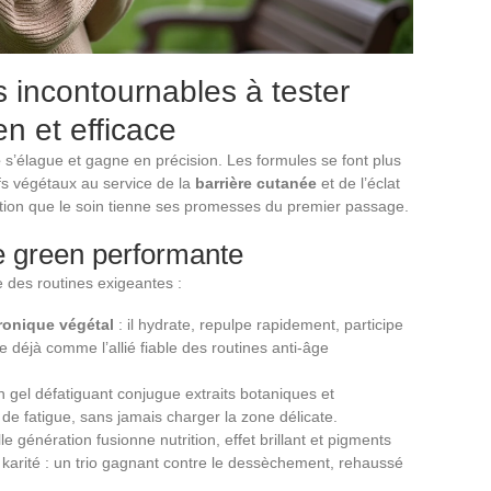
s incontournables à tester
n et efficace
e
s’élague et gagne en précision. Les formules se font plus
ifs végétaux au service de la
barrière cutanée
et de l’éclat
dition que le soin tienne ses promesses du premier passage.
ne green performante
te des routines exigeantes :
ronique végétal
: il hydrate, repulpe rapidement, participe
 déjà comme l’allié fiable des routines anti-âge
 gel défatiguant conjugue extraits botaniques et
de fatigue, sans jamais charger la zone délicate.
e génération fusionne nutrition, effet brillant et pigments
de karité : un trio gagnant contre le dessèchement, rehaussé