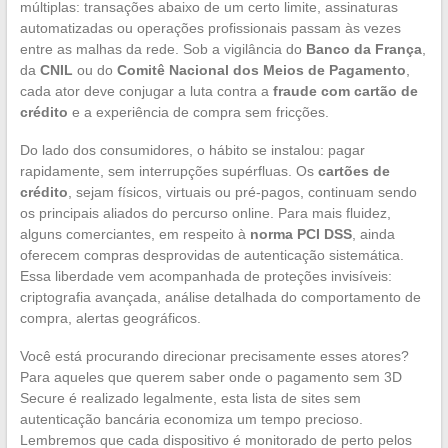
múltiplas: transações abaixo de um certo limite, assinaturas
automatizadas ou operações profissionais passam às vezes
entre as malhas da rede. Sob a vigilância do
Banco da França
,
da
CNIL
ou do
Comitê Nacional dos Meios de Pagamento
,
cada ator deve conjugar a luta contra a
fraude com cartão de
crédito
e a experiência de compra sem fricções.
Do lado dos consumidores, o hábito se instalou: pagar
rapidamente, sem interrupções supérfluas. Os
cartões de
crédito
, sejam físicos, virtuais ou pré-pagos, continuam sendo
os principais aliados do percurso online. Para mais fluidez,
alguns comerciantes, em respeito à
norma PCI DSS
, ainda
oferecem compras desprovidas de autenticação sistemática.
Essa liberdade vem acompanhada de proteções invisíveis:
criptografia avançada, análise detalhada do comportamento de
compra, alertas geográficos.
Você está procurando direcionar precisamente esses atores?
Para aqueles que querem saber onde o pagamento sem 3D
Secure é realizado legalmente, esta lista de sites sem
autenticação bancária economiza um tempo precioso.
Lembremos que cada dispositivo é monitorado de perto pelos