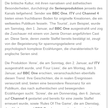
Die britische Kultur, mit ihren narrativen und ästhetischen
Besonderheiten, durchdringt die
Serienproduktion
jenseits des
Kanals tiefgehend. Sender wie
BBC One
,
ITV
und
Channel 4
bieten einen fruchtbaren Boden für originelle Kreationen, die ein
weltweites Publikum fesseln. ‘The Tourist’, zum Beispiel, wurde
am Samstag, den 1. Januar, auf
BBC One
ausgestrahlt und zog
die Zuschauer mit einem von Jamie Dornan angeführten Cast
an. Diese Serie, deren zweite Staffel bereits bestätigt ist, zeugt
von der Begeisterung für spannungsgeladene und
psychologisch komplexe Erzählungen, die charakteristisch für
englische Serien sind.
Die Produktion ‘Anne’, die am Sonntag, den 2. Januar, auf
ITV
ausgestrahlt wurde, und ‘Four Lives’, die am Montag, den 3.
Januar, auf
BBC One
erschien, veranschaulichen ebenfalls
diesen Trend. Ihre Geschichten, die in realen Ereignissen
verwurzelt sind, bieten eine besondere Resonanz für ein
Publikum, das nach authentischen und bewegenden
Erzählungen sucht. ‘Screw’, die am Donnerstag, den 6. Januar,
auf
Channel 4
gestartet und bereits für eine zweite Staffel
erneuert wurde, sowie ‘Rules Of The Game’, die am Dienstag,