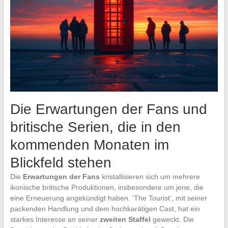
Die Erwartungen der Fans und
britische Serien, die in den
kommenden Monaten im
Blickfeld stehen
Die
Erwartungen der Fans
kristallisieren sich um mehrere
ikonische britische Produktionen, insbesondere um jene, die
eine Erneuerung angekündigt haben. ‘The Tourist’, mit seiner
packenden Handlung und dem hochkarätigen Cast, hat ein
starkes Interesse an seiner
zweiten Staffel
geweckt. Die