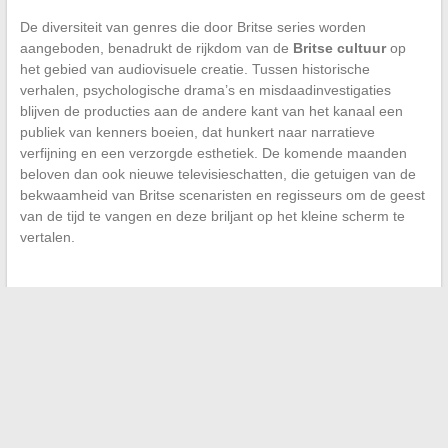
De diversiteit van genres die door Britse series worden
aangeboden, benadrukt de rijkdom van de
Britse cultuur
op
het gebied van audiovisuele creatie. Tussen historische
verhalen, psychologische drama’s en misdaadinvestigaties
blijven de producties aan de andere kant van het kanaal een
publiek van kenners boeien, dat hunkert naar narratieve
verfijning en een verzorgde esthetiek. De komende maanden
beloven dan ook nieuwe televisieschatten, die getuigen van de
bekwaamheid van Britse scenaristen en regisseurs om de geest
van de tijd te vangen en deze briljant op het kleine scherm te
vertalen.
←
Huidige trends in lichaamspiercings: van de oorlel tot
gedurfdere gebieden
Maximaliseer uw winsten bij PMU-weddenschappen: de
beste online partners en hun alternatieven
→