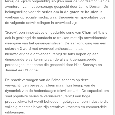
terwijl de kijkers ongeduldig uitkijken naar de voortzetting van de
avonturen van het personage gespeeld door Jamie Dornan. De
belangstelling voor de
series om in de gaten te houden
is
voelbaar op sociale media, waar theorieën en speculaties over
de volgende ontwikkelingen in overvloed zijn.
‘Screw’, een innovatieve en gedurfde serie van
Channel 4
, is er
ook in geslaagd de aandacht te trekken met zijn onverbloemde
weergave van het gevangenisleven. De aankondiging van een
seizoen 2
werd met evenveel enthousiasme als
nieuwsgierigheid ontvangen, terwijl de fans hopen op een
diepgaandere verkenning van de al sterk genuanceerde
personages, met name die gespeeld door Nina Sosanya en
Jamie-Lee O’Donnell.
De reactievermogen van de Britse zenders op deze
verwachtingen bevestigt alleen maar hun begrip van de
dynamiek van de hedendaagse televisiemarkt. De capaciteit om
snel populaire series te vernieuwen, terwijl een hoge
productiekwaliteit wordt behouden, getuigt van een industrie die
volledig meester is van zijn creatieve krachten en commerciële
uitdagingen.