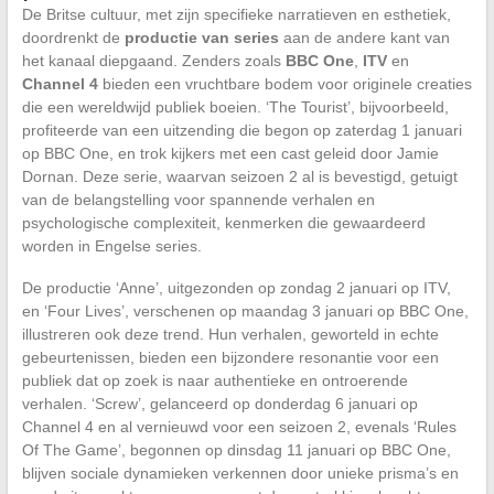
De Britse cultuur, met zijn specifieke narratieven en esthetiek,
doordrenkt de
productie van series
aan de andere kant van
het kanaal diepgaand. Zenders zoals
BBC One
,
ITV
en
Channel 4
bieden een vruchtbare bodem voor originele creaties
die een wereldwijd publiek boeien. ‘The Tourist’, bijvoorbeeld,
profiteerde van een uitzending die begon op zaterdag 1 januari
op BBC One, en trok kijkers met een cast geleid door Jamie
Dornan. Deze serie, waarvan seizoen 2 al is bevestigd, getuigt
van de belangstelling voor spannende verhalen en
psychologische complexiteit, kenmerken die gewaardeerd
worden in Engelse series.
De productie ‘Anne’, uitgezonden op zondag 2 januari op ITV,
en ‘Four Lives’, verschenen op maandag 3 januari op BBC One,
illustreren ook deze trend. Hun verhalen, geworteld in echte
gebeurtenissen, bieden een bijzondere resonantie voor een
publiek dat op zoek is naar authentieke en ontroerende
verhalen. ‘Screw’, gelanceerd op donderdag 6 januari op
Channel 4 en al vernieuwd voor een seizoen 2, evenals ‘Rules
Of The Game’, begonnen op dinsdag 11 januari op BBC One,
blijven sociale dynamieken verkennen door unieke prisma’s en