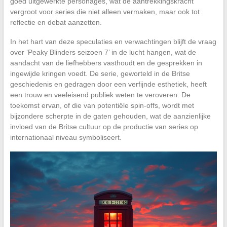
goed uitgewerkte personages, wat de aantrekkingskracht
vergroot voor series die niet alleen vermaken, maar ook tot
reflectie en debat aanzetten.
In het hart van deze speculaties en verwachtingen blijft de vraag
over ‘Peaky Blinders seizoen 7’ in de lucht hangen, wat de
aandacht van de liefhebbers vasthoudt en de gesprekken in
ingewijde kringen voedt. De serie, geworteld in de Britse
geschiedenis en gedragen door een verfijnde esthetiek, heeft
een trouw en veeleisend publiek weten te veroveren. De
toekomst ervan, of die van potentiële spin-offs, wordt met
bijzondere scherpte in de gaten gehouden, wat de aanzienlijke
invloed van de Britse cultuur op de productie van series op
internationaal niveau symboliseert.