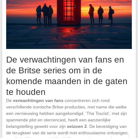
De verwachtingen van fans en
de Britse series om in de
komende maanden in de gaten
te houden
De
verwachtingen van fans
concentreren zich rond
verschillende iconische Britse producties, met name die welke
een vernieuwing hebben aangekondigd. ‘The Tourist’, met zijn
spannende plot en sterrencast, heeft een aanzienlijke
belangstelling gewekt voor zijn
seizoen 2
. De bevestiging van
de terugkeer van de serie wordt met enthousiasme ontvangen,