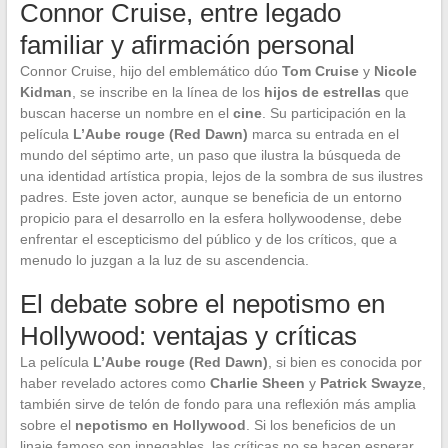
Connor Cruise, entre legado
familiar y afirmación personal
Connor Cruise, hijo del emblemático dúo
Tom Cruise
y
Nicole
Kidman
, se inscribe en la línea de los
hijos de estrellas
que
buscan hacerse un nombre en el
cine
. Su participación en la
película
L’Aube rouge (Red Dawn)
marca su entrada en el
mundo del séptimo arte, un paso que ilustra la búsqueda de
una identidad artística propia, lejos de la sombra de sus ilustres
padres. Este joven actor, aunque se beneficia de un entorno
propicio para el desarrollo en la esfera hollywoodense, debe
enfrentar el escepticismo del público y de los críticos, que a
menudo lo juzgan a la luz de su ascendencia.
El debate sobre el nepotismo en
Hollywood: ventajas y críticas
La película
L’Aube rouge (Red Dawn)
, si bien es conocida por
haber revelado actores como
Charlie Sheen
y
Patrick Swayze
,
también sirve de telón de fondo para una reflexión más amplia
sobre el
nepotismo en Hollywood
. Si los beneficios de un
linaje famoso son innegables, las críticas no se hacen esperar