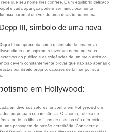
 rede que seu nome lhes confere. É um equilíbrio delicado
 papel e cada aparição podem ser minuciosamente
fluência parental em vez de uma decisão autônoma.
Depp III, símbolo de uma nova
Depp III
se apresenta como o símbolo de uma nova
ollywoodiana que aspiram a fazer um nome por seus
ectativas do público e as exigências de um meio artístico
alentos devem constantemente provar que não são apenas o
tistas por direito próprio, capazes de brilhar por sua
ma.
potismo em Hollywood:
ticada em diversos setores, encontra em
Hollywood
um
ridades perpetuam sua influência. O cinema, reflexo de
cia onde os filhos e filhas de estrelas são oferecidos
 a uma passagem de bastão hereditária. Considere o
(Red Dawn)
, que, além de sua dimensão cinematográfica,