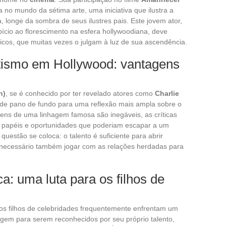
no mundo da sétima arte, uma iniciativa que ilustra a
a, longe da sombra de seus ilustres pais. Este jovem ator,
ício ao florescimento na esfera hollywoodiana, deve
íticos, que muitas vezes o julgam à luz de sua ascendência.
tismo em Hollywood: vantagens
n)
, se é conhecido por ter revelado atores como
Charlie
de pano de fundo para uma reflexão mais ampla sobre o
gens de uma linhagem famosa são inegáveis, as críticas
a papéis e oportunidades que poderiam escapar a um
questão se coloca: o talento é suficiente para abrir
 necessário também jogar com as relações herdadas para
ca: uma luta para os filhos de
 os filhos de celebridades frequentemente enfrentam um
hagem para serem reconhecidos por seu próprio talento,