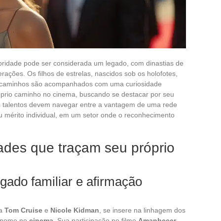
ebridade pode ser considerada um legado, com dinastias de
erações. Os filhos de estrelas, nascidos sob os holofotes,
s caminhos são acompanhados com uma curiosidade
róprio caminho no cinema, buscando se destacar por seu
s talentos devem navegar entre a vantagem de uma rede
seu mérito individual, em um setor onde o reconhecimento
dades que traçam seu próprio
gado familiar e afirmação
la
Tom Cruise
e
Nicole Kidman
, se insere na linhagem dos
 nome no
cinema
. Sua participação no filme
Amanhecer