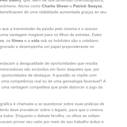
 fenômeno. Atores como
Charlie Sheen
e
Patrick Swayze
,
 beneficiaram de uma visibilidade aumentada graças ao seu
que a transmissão da paixão pelo cinema e o acesso
m uma vantagem inegável para os filhos de estrelas. Estes
os
, os
filmes
e a
vida
sob os holofotes são o cotidiano.
r ignorado e desempenha um papel preponderante no
 destacam a desigualdade de oportunidades que resulta
 merecedores são excluídos em favor daqueles que, por
l a oportunidades de destaque. A questão se impõe com
e uma competência real ou de uma genealogia favorável? A
 uma vantagem competitiva que pode distorcer o jogo da
ográfica é chamada a se questionar sobre suas práticas de
alento deve prevalecer sobre o legado, para que o cinema
 todos. Enquanto o debate fervilha, os olhos se voltam
uscam provar seu valor por meio de seu trabalho árduo e