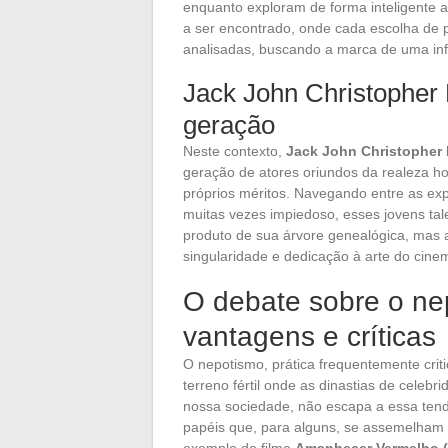
enquanto exploram de forma inteligente a
a ser encontrado, onde cada escolha de
analisadas, buscando a marca de uma in
Jack John Christopher 
geração
Neste contexto,
Jack John Christopher 
geração de atores oriundos da realeza h
próprios méritos. Navegando entre as exp
muitas vezes impiedoso, esses jovens t
produto de sua árvore genealógica, mas ar
singularidade e dedicação à arte do cine
O debate sobre o ne
vantagens e críticas
O nepotismo, prática frequentemente cri
terreno fértil onde as dinastias de celeb
nossa sociedade, não escapa a essa tendên
papéis que, para alguns, se assemelham
exemplo do filme
Amanhecer Vermelho 