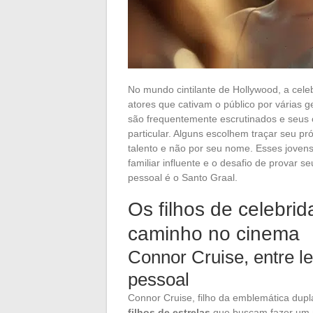
No mundo cintilante de Hollywood, a cel
atores que cativam o público por várias g
são frequentemente escrutinados e seu
particular. Alguns escolhem traçar seu p
talento e não por seu nome. Esses joven
familiar influente e o desafio de provar 
pessoal é o Santo Graal.
Os filhos de celebri
caminho no cinema
Connor Cruise, entre le
pessoal
Connor Cruise, filho da emblemática dup
filhos de estrelas
que buscam fazer um