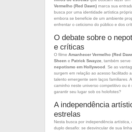
Vermelho (Red Dawn)
marca sua entrada 
busca por uma identidade artística própri
embora se beneficie de um ambiente prop
enfrentar o ceticismo do público e dos cr
O debate sobre o nepo
e críticas
O filme
Amanhecer Vermelho (Red Daw
Sheen
e
Patrick Swayze
, também serve 
nepotismo em Hollywood
. Se as vanta
surgem em relação ao acesso facilitado 
talento emergente sem laços familiares. A 
caminho neste universo competitivo ou é
garantir seu lugar sob os holofotes?
A independência artísti
estrelas
Nesta busca por independência artística,
duplo desafio: se desvincular de sua lin