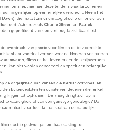
leving, ontsnapt niet aan deze tendens waarbij zonen en
oor sommigen lijken op een erfelijke overdracht. Neem het
d Dawn)
, die, naast zijn cinematografische dimensie, een
lustreert. Acteurs zoals
Charlie Sheen
en
Patrick
ebben geprofiteerd van een verhoogde zichtbaarheid
de overdracht van passie voor film en de bevoorrechte
nmiskenbaar voordeel vormen voor de kinderen van sterren.
g waar
awards
,
films
en het
leven
onder de schijnwerpers
ns hen, kan niet worden genegeerd en speelt een belangrijke
n.
p de ongelijkheid van kansen die hieruit voortvloeit, en
n worden buitengesloten ten gunste van degenen die, enkel
g krijgen tot topkansen. De vraag dringt zich op: is
 echte vaardigheid of van een gunstige genealogie? De
ncurrentieel voordeel dat het spel van de natuurlijke
 filmindustrie gedwongen om haar casting- en