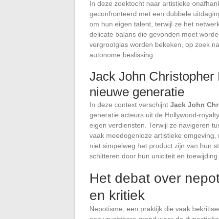
In deze zoektocht naar artistieke onafh
geconfronteerd met een dubbele uitdagi
om hun eigen talent, terwijl ze het netwe
delicate balans die gevonden moet worden
vergrootglas worden bekeken, op zoek naa
autonome beslissing.
Jack John Christopher 
nieuwe generatie
In deze context verschijnt
Jack John Chri
generatie acteurs uit de Hollywood-royal
eigen verdiensten. Terwijl ze navigeren 
vaak meedogenloze artistieke omgeving, 
niet simpelweg het product zijn van hun s
schitteren door hun uniciteit en toewijding
Het debat over nepot
en kritiek
Nepotisme, een praktijk die vaak bekritise
een vruchtbare grond waar de dynastieë