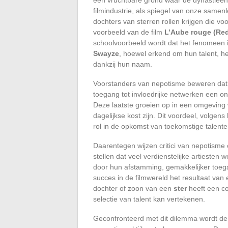
filmindustrie, als spiegel van onze samen
dochters van sterren rollen krijgen die v
voorbeeld van de film
L’Aube rouge (Re
schoolvoorbeeld wordt dat het fenomeen il
Swayze
, hoewel erkend om hun talent, h
dankzij hun naam.
Voorstanders van nepotisme beweren dat 
toegang tot invloedrijke netwerken een o
Deze laatste groeien op in een omgevin
dagelijkse kost zijn. Dit voordeel, volge
rol in de opkomst van toekomstige talente
Daarentegen wijzen critici van nepotisme o
stellen dat veel verdienstelijke artieste
door hun afstamming, gemakkelijker toegan
succes in de filmwereld het resultaat van
dochter of zoon van een
ster
heeft een co
selectie van talent kan vertekenen.
Geconfronteerd met dit dilemma wordt de