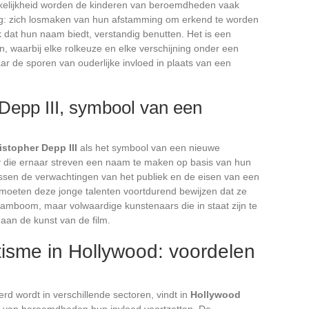
ankelijkheid worden de kinderen van beroemdheden vaak
ng: zich losmaken van hun afstamming om erkend te worden
rk dat hun naam biedt, verstandig benutten. Het is een
, waarbij elke rolkeuze en elke verschijning onder een
r de sporen van ouderlijke invloed in plaats van een
Depp III, symbool van een
stopher Depp III
als het symbool van een nieuwe
ty die ernaar streven een naam te maken op basis van hun
tussen de verwachtingen van het publiek en de eisen van een
moeten deze jonge talenten voortdurend bewijzen dat ze
tamboom, maar volwaardige kunstenaars die in staat zijn te
 aan de kunst van de film.
isme in Hollywood: voordelen
erd wordt in verschillende sectoren, vindt in
Hollywood
n van beroemdheden hun invloed voortzetten. De