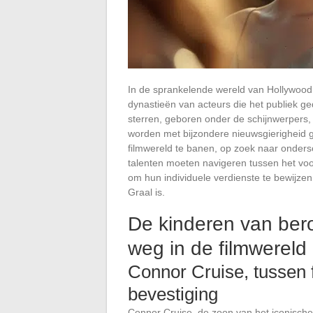
In de sprankelende wereld van Hollywoo
dynastieën van acteurs die het publiek 
sterren, geboren onder de schijnwerper
worden met bijzondere nieuwsgierigheid 
filmwereld te banen, op zoek naar onders
talenten moeten navigeren tussen het voor
om hun individuele verdienste te bewijzen
Graal is.
De kinderen van be
weg in de filmwereld
Connor Cruise, tussen f
bevestiging
Connor Cruise, de zoon van het iconisch