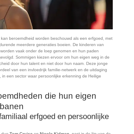
d kan beroemdheid worden beschouwd als een erfgoed, met
gedurende meerdere generaties boeien. De kinderen van
s, worden vaak onder de loep genomen en hun paden
gevolgd. Sommigen kiezen ervoor om hun eigen weg in de
cheid door hun talent en niet door hun naam. Deze jonge
deel van een invloedrijk familie-netwerk en de uitdaging
, in een sector waar persoonlijke erkenning de Heilige
roemdheden die hun eigen
 banen
amiliaal erfgoed en persoonlijke
e duo
Tom Cruise
en
Nicole Kidman
, past in de lijn van de