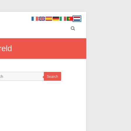
reld
Search