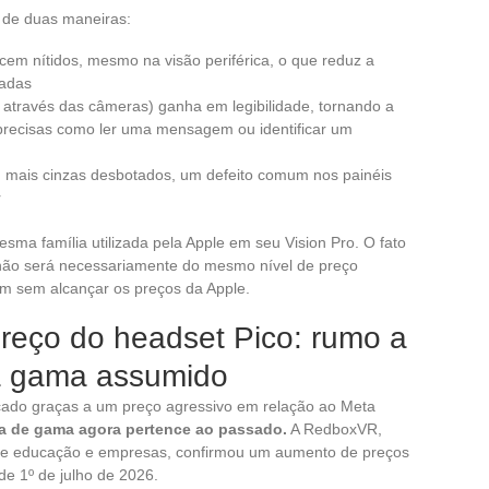
a de duas maneiras:
ecem nítidos, mesmo na visão periférica, o que reduz a
gadas
 através das câmeras) ganha em legibilidade, tornando a
as precisas como ler uma mensagem ou identificar um
 mais cinzas desbotados, um defeito comum nos painéis
r
sma família utilizada pela Apple em seu Vision Pro. O fato
 não será necessariamente do mesmo nível de preço
m sem alcançar os preços da Apple.
reço do headset Pico: rumo a
a gama assumido
cado graças a um preço agressivo em relação ao Meta
a de gama agora pertence ao passado.
A RedboxVR,
r de educação e empresas, confirmou um aumento de preços
de 1º de julho de 2026.