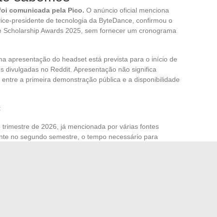
oi comunicada pela Pico.
O anúncio oficial menciona
ce-presidente de tecnologia da ByteDance, confirmou o
ce Scholarship Awards 2025, sem fornecer um cronograma
a apresentação do headset está prevista para o início de
 divulgadas no Reddit. Apresentação não significa
 entre a primeira demonstração pública e a disponibilidade
:
trimestre de 2026, já mencionada por várias fontes
te no segundo semestre, o tempo necessário para
conforme os mercados, a Pico tendo historicamente
onfirmado
e pode ser abandonado em favor de uma
icionamento de alta gama da marca. Os compradores que
ir um Pico 4 ou um Quest devem ter em mente que o preço