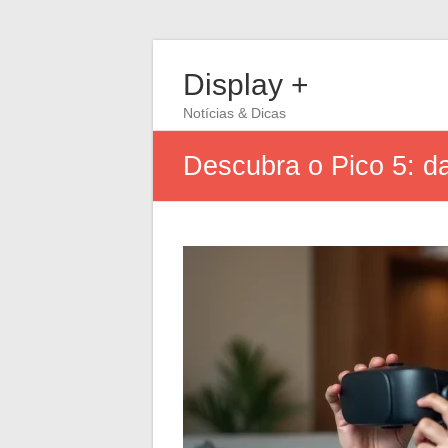
Display +
Notícias & Dicas
Descubra o Pico 5: d