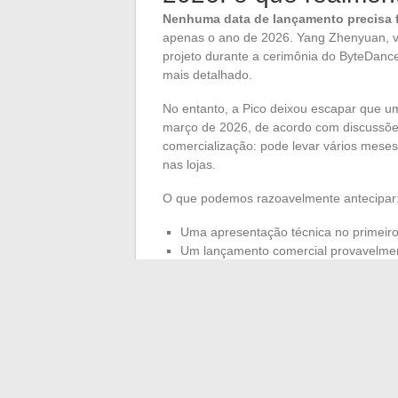
Nenhuma data de lançamento precisa f
apenas o ano de 2026. Yang Zhenyuan, vi
projeto durante a cerimônia do ByteDan
mais detalhado.
No entanto, a Pico deixou escapar que um
março de 2026, de acordo com discussões
comercialização: pode levar vários meses
nas lojas.
O que podemos razoavelmente antecipar
Uma apresentação técnica no primeiro 
Um lançamento comercial provavelmen
finalizar a produção e as certificações
Uma disponibilidade que pode variar 
priorizado a Ásia antes da Europa
O nome comercial “Pico 5” não está c
denominação que reflita melhor o repos
esperam por esse headset para substitu